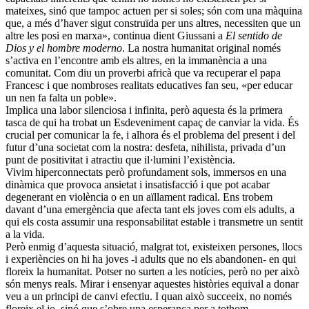
mateixes, sinó que tampoc actuen per si soles; són com una màquina
que, a més d’haver sigut construïda per uns altres, necessiten que un
altre les posi en marxa», continua dient Giussani a
El sentido de
Dios y el hombre moderno
. La nostra humanitat original només
s’activa en l’encontre amb els altres, en la immanència a una
comunitat. Com diu un proverbi africà que va recuperar el papa
Francesc i que nombroses realitats educatives fan seu, «per educar
un nen fa falta un poble».
Implica una labor silenciosa i infinita, però aquesta és la primera
tasca de qui ha trobat un Esdeveniment capaç de canviar la vida. És
crucial per comunicar la fe, i alhora és el problema del present i del
futur d’una societat com la nostra: desfeta, nihilista, privada d’un
punt de positivitat i atractiu que il·lumini l’existència.
Vivim hiperconnectats però profundament sols, immersos en una
dinàmica que provoca ansietat i insatisfacció i que pot acabar
degenerant en violència o en un aïllament radical. Ens trobem
davant d’una emergència que afecta tant els joves com els adults, a
qui els costa assumir una responsabilitat estable i transmetre un sentit
a la vida.
Però enmig d’aquesta situació, malgrat tot, existeixen persones, llocs
i experiències on hi ha joves -i adults que no els abandonen- en qui
floreix la humanitat. Potser no surten a les notícies, però no per això
són menys reals. Mirar i ensenyar aquestes històries equival a donar
veu a un principi de canvi efectiu. I quan això succeeix, no només
floreix el jo, sinó que s’obre una esperança per a tothom.