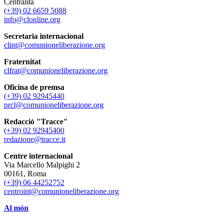
Centralita
(+39) 02 6659 5088
info@clonline.org
Secretaria internacional
clint@comunioneliberazione.org
Fraternitat
clfrat@comunioneliberazione.org
Oficina de premsa
(+39) 02 92945440
prcl@comunioneliberazione.org
Redacció "Tracce"
(+39) 02 92945400
redazione@tracce.it
Centre internacional
Via Marcello Malpighi 2
00161, Roma
(+39) 06 44252752
centroint@comunioneliberazione.org
Al món