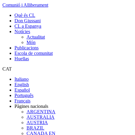
Comunió i Alliberament
Què és CL
Don Giussani
CL a Espanya
Notícies
Actualitat
Món
Publicacions
Escola de comunitat
Huellas
CAT
Italiano
English
Español
Português
Français
Pàgines nacionals
ARGENTINA
AUSTRALIA
AUSTRIA
BRAZIL
CANADA EN