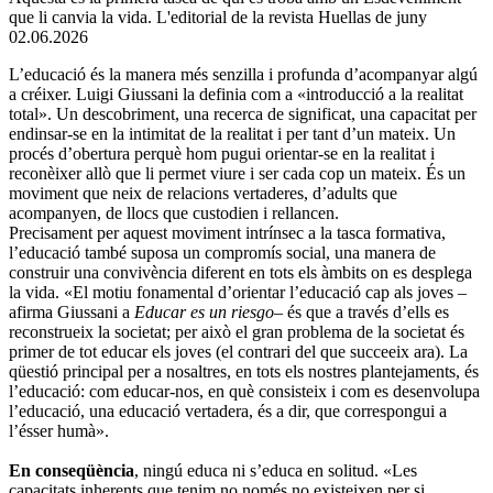
que li canvia la vida. L'editorial de la revista Huellas de juny
02.06.2026
L’educació és la manera més senzilla i profunda d’acompanyar algú
a créixer. Luigi Giussani la definia com a «introducció a la realitat
total». Un descobriment, una recerca de significat, una capacitat per
endinsar-se en la intimitat de la realitat i per tant d’un mateix. Un
procés d’obertura perquè hom pugui orientar-se en la realitat i
reconèixer allò que li permet viure i ser cada cop un mateix. És un
moviment que neix de relacions vertaderes, d’adults que
acompanyen, de llocs que custodien i rellancen.
Precisament per aquest moviment intrínsec a la tasca formativa,
l’educació també suposa un compromís social, una manera de
construir una convivència diferent en tots els àmbits on es desplega
la vida. «El motiu fonamental d’orientar l’educació cap als joves –
afirma Giussani a
Educar es un riesgo
– és que a través d’ells es
reconstrueix la societat; per això el gran problema de la societat és
primer de tot educar els joves (el contrari del que succeeix ara). La
qüestió principal per a nosaltres, en tots els nostres plantejaments, és
l’educació: com educar-nos, en què consisteix i com es desenvolupa
l’educació, una educació vertadera, és a dir, que correspongui a
l’ésser humà».
En conseqüència
, ningú educa ni s’educa en solitud. «Les
capacitats inherents que tenim no només no existeixen per si