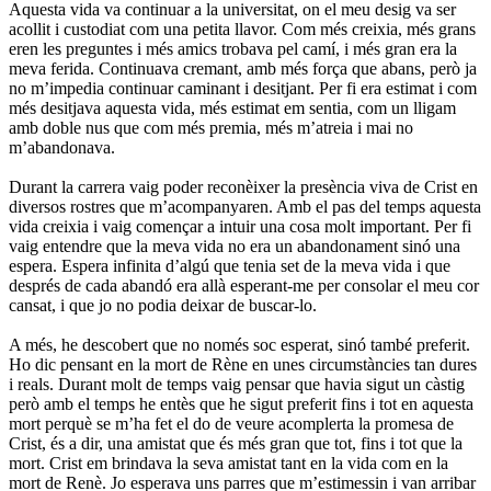
Aquesta vida va continuar a la universitat, on el meu desig va ser
acollit i custodiat com una petita llavor. Com més creixia, més grans
eren les preguntes i més amics trobava pel camí, i més gran era la
meva ferida. Continuava cremant, amb més força que abans, però ja
no m’impedia continuar caminant i desitjant. Per fi era estimat i com
més desitjava aquesta vida, més estimat em sentia, com un lligam
amb doble nus que com més premia, més m’atreia i mai no
m’abandonava.
Durant la carrera vaig poder reconèixer la presència viva de Crist en
diversos rostres que m’acompanyaren. Amb el pas del temps aquesta
vida creixia i vaig començar a intuir una cosa molt important. Per fi
vaig entendre que la meva vida no era un abandonament sinó una
espera. Espera infinita d’algú que tenia set de la meva vida i que
després de cada abandó era allà esperant-me per consolar el meu cor
cansat, i que jo no podia deixar de buscar-lo.
A més, he descobert que no només soc esperat, sinó també preferit.
Ho dic pensant en la mort de Rène en unes circumstàncies tan dures
i reals. Durant molt de temps vaig pensar que havia sigut un càstig
però amb el temps he entès que he sigut preferit fins i tot en aquesta
mort perquè se m’ha fet el do de veure acomplerta la promesa de
Crist, és a dir, una amistat que és més gran que tot, fins i tot que la
mort. Crist em brindava la seva amistat tant en la vida com en la
mort de Renè. Jo esperava uns parres que m’estimessin i van arribar