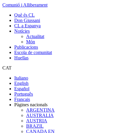
Comunió i Alliberament
Què és CL
Don Giussani
CL a Espanya
Notícies
Actualitat
Món
Publicacions
Escola de comunitat
Huellas
CAT
Italiano
English
Español
Português
Français
Pàgines nacionals
ARGENTINA
AUSTRALIA
AUSTRIA
BRAZIL
CANADA EN