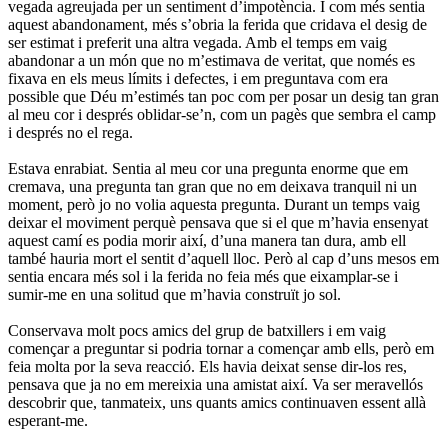
vegada agreujada per un sentiment d’impotència. I com més sentia
aquest abandonament, més s’obria la ferida que cridava el desig de
ser estimat i preferit una altra vegada. Amb el temps em vaig
abandonar a un món que no m’estimava de veritat, que només es
fixava en els meus límits i defectes, i em preguntava com era
possible que Déu m’estimés tan poc com per posar un desig tan gran
al meu cor i després oblidar-se’n, com un pagès que sembra el camp
i després no el rega.
Estava enrabiat. Sentia al meu cor una pregunta enorme que em
cremava, una pregunta tan gran que no em deixava tranquil ni un
moment, però jo no volia aquesta pregunta. Durant un temps vaig
deixar el moviment perquè pensava que si el que m’havia ensenyat
aquest camí es podia morir així, d’una manera tan dura, amb ell
també hauria mort el sentit d’aquell lloc. Però al cap d’uns mesos em
sentia encara més sol i la ferida no feia més que eixamplar-se i
sumir-me en una solitud que m’havia construït jo sol.
Conservava molt pocs amics del grup de batxillers i em vaig
començar a preguntar si podria tornar a començar amb ells, però em
feia molta por la seva reacció. Els havia deixat sense dir-los res,
pensava que ja no em mereixia una amistat així. Va ser meravellós
descobrir que, tanmateix, uns quants amics continuaven essent allà
esperant-me.