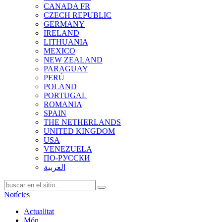
CANADA FR
CZECH REPUBLIC
GERMANY
IRELAND
LITHUANIA
MEXICO
NEW ZEALAND
PARAGUAY
PERÚ
POLAND
PORTUGAL
ROMANIA
SPAIN
THE NETHERLANDS
UNITED KINGDOM
USA
VENEZUELA
ПО-РУССКИ
العربية
Notícies
Actualitat
Món