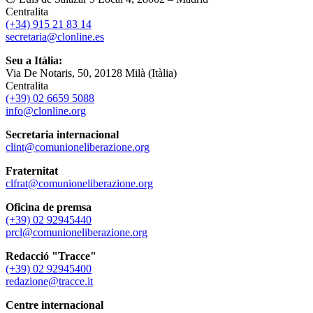
Centralita
(+34) 915 21 83 14
secretaria@clonline.es
Seu a Itàlia:
Via De Notaris, 50, 20128 Milà (Itàlia)
Centralita
(+39) 02 6659 5088
info@clonline.org
Secretaria internacional
clint@comunioneliberazione.org
Fraternitat
clfrat@comunioneliberazione.org
Oficina de premsa
(+39) 02 92945440
prcl@comunioneliberazione.org
Redacció "Tracce"
(+39) 02 92945400
redazione@tracce.it
Centre internacional