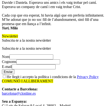
Davide i Daniela. Esperava uns amics i els vaig trobar pel camí.
Esperava un company de camí i em vaig trobar Crist.
Cada cop que era esperat, hi havia algú que em preferia infinitament.
M’he adonat que jo no soc fill de l’abandonament, sinó fill d’una
promesa que em llança a l’infinit.
Yuri
, Milà
Newsletter
Subscriu-te a la nostra newsletter
Subscriu-te a la nostra newsletter
Nom
Cognoms
E-mail
Enviar
He llegit i accepto la política i condicions de la
Privacy Policy
COMUNIÓ I ALLIBERAMENT
Contacte a Barcelona:
barcelona@clonline.es
Seu a Espanya:
C/ Luis de Salazar 9 Local 4, 28002 – Madrid