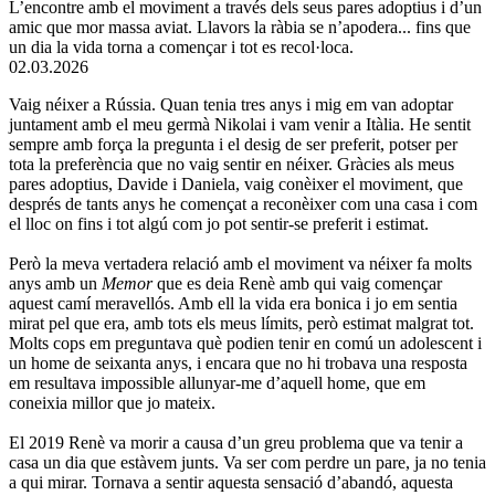
L’encontre amb el moviment a través dels seus pares adoptius i d’un
amic que mor massa aviat. Llavors la ràbia se n’apodera... fins que
un dia la vida torna a començar i tot es recol·loca.
02.03.2026
Vaig néixer a Rússia. Quan tenia tres anys i mig em van adoptar
juntament amb el meu germà Nikolai i vam venir a Itàlia. He sentit
sempre amb força la pregunta i el desig de ser preferit, potser per
tota la preferència que no vaig sentir en néixer. Gràcies als meus
pares adoptius, Davide i Daniela, vaig conèixer el moviment, que
després de tants anys he començat a reconèixer com una casa i com
el lloc on fins i tot algú com jo pot sentir-se preferit i estimat.
Però la meva vertadera relació amb el moviment va néixer fa molts
anys amb un
Memor
que es deia Renè amb qui vaig començar
aquest camí meravellós. Amb ell la vida era bonica i jo em sentia
mirat pel que era, amb tots els meus límits, però estimat malgrat tot.
Molts cops em preguntava què podien tenir en comú un adolescent i
un home de seixanta anys, i encara que no hi trobava una resposta
em resultava impossible allunyar-me d’aquell home, que em
coneixia millor que jo mateix.
El 2019 Renè va morir a causa d’un greu problema que va tenir a
casa un dia que estàvem junts. Va ser com perdre un pare, ja no tenia
a qui mirar. Tornava a sentir aquesta sensació d’abandó, aquesta