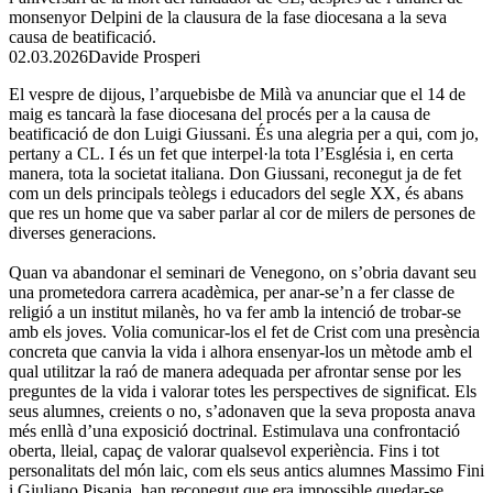
monsenyor Delpini de la clausura de la fase diocesana a la seva
causa de beatificació.
02.03.2026
Davide Prosperi
El vespre de dijous, l’arquebisbe de Milà va anunciar que el 14 de
maig es tancarà la fase diocesana del procés per a la causa de
beatificació de don Luigi Giussani. És una alegria per a qui, com jo,
pertany a CL. I és un fet que interpel·la tota l’Església i, en certa
manera, tota la societat italiana. Don Giussani, reconegut ja de fet
com un dels principals teòlegs i educadors del segle XX, és abans
que res un home que va saber parlar al cor de milers de persones de
diverses generacions.
Quan va abandonar el seminari de Venegono, on s’obria davant seu
una prometedora carrera acadèmica, per anar-se’n a fer classe de
religió a un institut milanès, ho va fer amb la intenció de trobar-se
amb els joves. Volia comunicar-los el fet de Crist com una presència
concreta que canvia la vida i alhora ensenyar-los un mètode amb el
qual utilitzar la raó de manera adequada per afrontar sense por les
preguntes de la vida i valorar totes les perspectives de significat. Els
seus alumnes, creients o no, s’adonaven que la seva proposta anava
més enllà d’una exposició doctrinal. Estimulava una confrontació
oberta, lleial, capaç de valorar qualsevol experiència. Fins i tot
personalitats del món laic, com els seus antics alumnes Massimo Fini
i Giuliano Pisapia, han reconegut que era impossible quedar-se