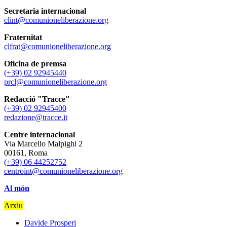
Secretaria internacional
clint@comunioneliberazione.org
Fraternitat
clfrat@comunioneliberazione.org
Oficina de premsa
(+39) 02 92945440
prcl@comunioneliberazione.org
Redacció "Tracce"
(+39) 02 92945400
redazione@tracce.it
Centre internacional
Via Marcello Malpighi 2
00161, Roma
(+39) 06 44252752
centroint@comunioneliberazione.org
Al món
Arxiu
Davide Prosperi