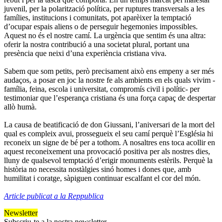
juvenil, per la polarització política, per ruptures transversals a les
famílies, institucions i comunitats, pot aparèixer la temptació
d’ocupar espais aliens o de perseguir hegemonies impossibles.
Aquest no és el nostre camí. La urgència que sentim és una altra:
oferir la nostra contribució a una societat plural, portant una
presència que neixi d’una experiència cristiana viva.
Sabem que som petits, però precisament això ens empeny a ser més
audaços, a posar en joc la nostre fe als ambients en els quals vivim -
família, feina, escola i universitat, compromís civil i polític- per
testimoniar que l’esperança cristiana és una força capaç de despertar
allò humà.
La causa de beatificació de don Giussani, l’aniversari de la mort del
qual es compleix avui, prossegueix el seu camí perquè l’Església hi
reconeix un signe de bé per a tothom. A nosaltres ens toca acollir en
aquest reconeixement una provocació positiva per als nostres dies,
lluny de qualsevol temptació d’erigir monuments estèrils. Perquè la
història no necessita nostàlgies sinó homes i dones que, amb
humilitat i coratge, sàpiguen continuar escalfant el cor del món.
Article publicat a la Reppublica
Newsletter
Subscriu-te a la nostra newsletter