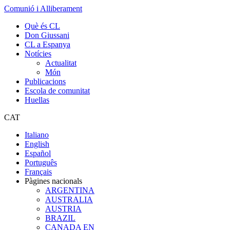
Comunió i Alliberament
Què és CL
Don Giussani
CL a Espanya
Notícies
Actualitat
Món
Publicacions
Escola de comunitat
Huellas
CAT
Italiano
English
Español
Português
Français
Pàgines nacionals
ARGENTINA
AUSTRALIA
AUSTRIA
BRAZIL
CANADA EN