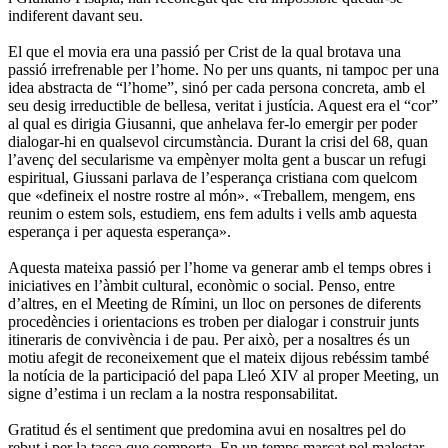
indiferent davant seu.
El que el movia era una passió per Crist de la qual brotava una
passió irrefrenable per l’home. No per uns quants, ni tampoc per una
idea abstracta de “l’home”, sinó per cada persona concreta, amb el
seu desig irreductible de bellesa, veritat i justícia. Aquest era el “cor”
al qual es dirigia Giusanni, que anhelava fer-lo emergir per poder
dialogar-hi en qualsevol circumstància. Durant la crisi del 68, quan
l’avenç del secularisme va empènyer molta gent a buscar un refugi
espiritual, Giussani parlava de l’esperança cristiana com quelcom
que «defineix el nostre rostre al món». «Treballem, mengem, ens
reunim o estem sols, estudiem, ens fem adults i vells amb aquesta
esperança i per aquesta esperança».
Aquesta mateixa passió per l’home va generar amb el temps obres i
iniciatives en l’àmbit cultural, econòmic o social. Penso, entre
d’altres, en el Meeting de Rímini, un lloc on persones de diferents
procedències i orientacions es troben per dialogar i construir junts
itineraris de convivència i de pau. Per això, per a nosaltres és un
motiu afegit de reconeixement que el mateix dijous rebéssim també
la notícia de la participació del papa Lleó XIV al proper Meeting, un
signe d’estima i un reclam a la nostra responsabilitat.
Gratitud és el sentiment que predomina avui en nosaltres pel do
rebut i per la tasca que comporta. En un temps marcat pel malestar