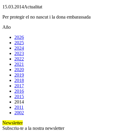
15.03.2014
Actualitat
Per protegir el no nascut i la dona embarassada
Año
2026
2025
2024
2023
2022
2021
2020
2019
2018
2017
2016
2015
2014
2011
2002
Newsletter
Subscriu-te a la nostra newsletter