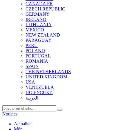
CANADA FR
CZECH REPUBLIC
GERMANY
IRELAND
LITHUANIA
MEXICO
NEW ZEALAND
PARAGUAY
PERÚ
POLAND
PORTUGAL
ROMANIA
SPAIN
THE NETHERLANDS
UNITED KINGDOM
USA
VENEZUELA
ПО-РУССКИ
العربية
Notícies
Actualitat
Món