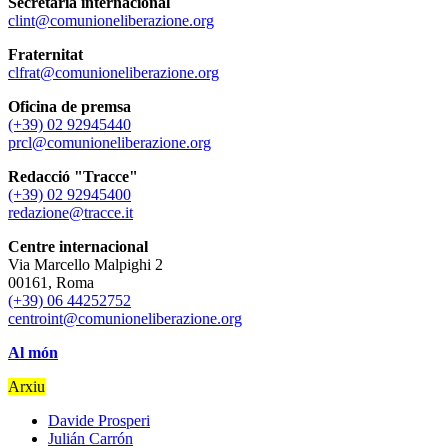
Secretaria internacional
clint@comunioneliberazione.org
Fraternitat
clfrat@comunioneliberazione.org
Oficina de premsa
(+39) 02 92945440
prcl@comunioneliberazione.org
Redacció "Tracce"
(+39) 02 92945400
redazione@tracce.it
Centre internacional
Via Marcello Malpighi 2
00161, Roma
(+39) 06 44252752
centroint@comunioneliberazione.org
Al món
Arxiu
Davide Prosperi
Julián Carrón