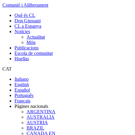
Comunió i Alliberament
Què és CL
Don Giussani
CL a Espanya
Notícies
Actualitat
Món
Publicacions
Escola de comunitat
Huellas
CAT
Italiano
English
Español
Português
Français
Pàgines nacionals
ARGENTINA
AUSTRALIA
AUSTRIA
BRAZIL
CANADA EN