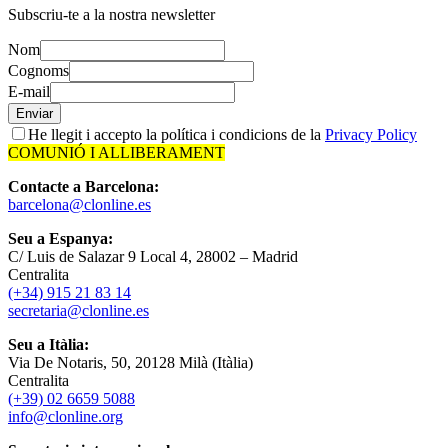
Subscriu-te a la nostra newsletter
Nom
Cognoms
E-mail
Enviar
He llegit i accepto la política i condicions de la
Privacy Policy
COMUNIÓ I ALLIBERAMENT
Contacte a Barcelona:
barcelona@clonline.es
Seu a Espanya:
C/ Luis de Salazar 9 Local 4, 28002 – Madrid
Centralita
(+34) 915 21 83 14
secretaria@clonline.es
Seu a Itàlia:
Via De Notaris, 50, 20128 Milà (Itàlia)
Centralita
(+39) 02 6659 5088
info@clonline.org