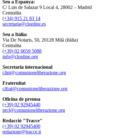
Seu a Espanya:
C/ Luis de Salazar 9 Local 4, 28002 – Madrid
Centralita
(+34) 915 21 83 14
secretaria@clonline.es
Seu a Itàlia:
Via De Notaris, 50, 20128 Milà (Itàlia)
Centralita
(+39) 02 6659 5088
info@clonline.org
Secretaria internacional
clint@comunioneliberazione.org
Fraternitat
clfrat@comunioneliberazione.org
Oficina de premsa
(+39) 02 92945440
prcl@comunioneliberazione.org
Redacció "Tracce"
(+39) 02 92945400
redazione@tracce.it