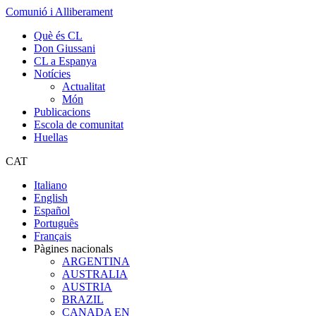
Comunió i Alliberament
Què és CL
Don Giussani
CL a Espanya
Notícies
Actualitat
Món
Publicacions
Escola de comunitat
Huellas
CAT
Italiano
English
Español
Português
Français
Pàgines nacionals
ARGENTINA
AUSTRALIA
AUSTRIA
BRAZIL
CANADA EN