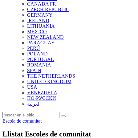
CANADA FR
CZECH REPUBLIC
GERMANY
IRELAND
LITHUANIA
MEXICO
NEW ZEALAND
PARAGUAY
PERÚ
POLAND
PORTUGAL
ROMANIA
SPAIN
THE NETHERLANDS
UNITED KINGDOM
USA
VENEZUELA
ПО-РУССКИ
العربية
Escola de comunitat
Llistat Escoles de comunitat