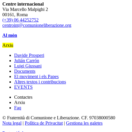
Centre internacional
Via Marcello Malpighi 2
00161, Roma
(+39) 06 44252752
centroint@comunioneliberazione.org
Al món
Arxiu
Davide Prosperi
Julián Carrón
Luigi Giussani
Documents
El moviment i els Papes
Altres textos i contribucions
EVENTS
Contactes
Arxiu
Faq
© Fraternità di Comunione e Liberazione. CF. 97038000580
Nota legal
|
Política de Privacitat
|
Gestiona les galetes