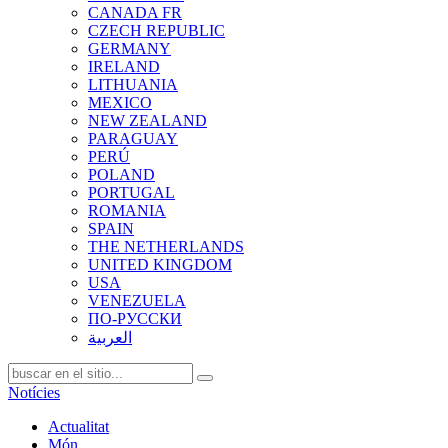
CANADA FR
CZECH REPUBLIC
GERMANY
IRELAND
LITHUANIA
MEXICO
NEW ZEALAND
PARAGUAY
PERÚ
POLAND
PORTUGAL
ROMANIA
SPAIN
THE NETHERLANDS
UNITED KINGDOM
USA
VENEZUELA
ПО-РУССКИ
العربية
Notícies
Actualitat
Món