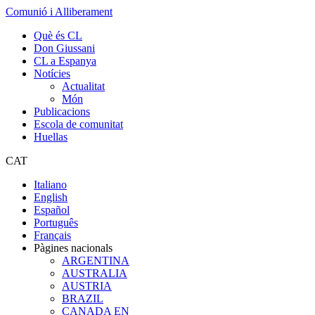
Comunió i Alliberament
Què és CL
Don Giussani
CL a Espanya
Notícies
Actualitat
Món
Publicacions
Escola de comunitat
Huellas
CAT
Italiano
English
Español
Português
Français
Pàgines nacionals
ARGENTINA
AUSTRALIA
AUSTRIA
BRAZIL
CANADA EN